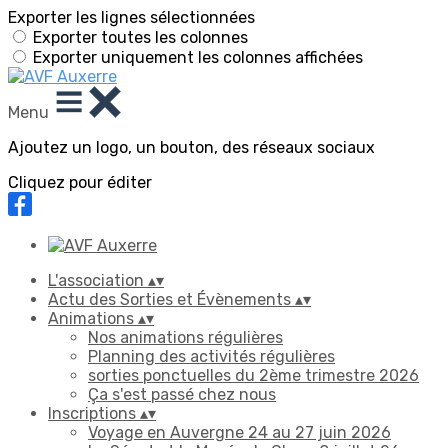
Exporter les lignes sélectionnées
Exporter toutes les colonnes
Exporter uniquement les colonnes affichées
Menu
Ajoutez un logo, un bouton, des réseaux sociaux
Cliquez pour éditer
L'association
▴
▾
Actu des Sorties et Évènements
▴
▾
Animations
▴
▾
Nos animations régulières
Planning des activités régulières
sorties ponctuelles du 2ème trimestre 2026
Ça s'est passé chez nous
Inscriptions
▴
▾
Voyage en Auvergne 24 au 27 juin 2026