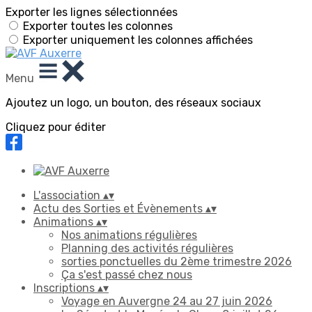
Exporter les lignes sélectionnées
Exporter toutes les colonnes
Exporter uniquement les colonnes affichées
Menu
Ajoutez un logo, un bouton, des réseaux sociaux
Cliquez pour éditer
L'association
▴
▾
Actu des Sorties et Évènements
▴
▾
Animations
▴
▾
Nos animations régulières
Planning des activités régulières
sorties ponctuelles du 2ème trimestre 2026
Ça s'est passé chez nous
Inscriptions
▴
▾
Voyage en Auvergne 24 au 27 juin 2026