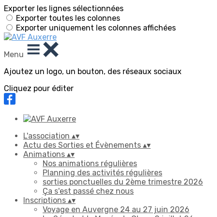
Exporter les lignes sélectionnées
Exporter toutes les colonnes
Exporter uniquement les colonnes affichées
Menu
Ajoutez un logo, un bouton, des réseaux sociaux
Cliquez pour éditer
L'association
▴
▾
Actu des Sorties et Évènements
▴
▾
Animations
▴
▾
Nos animations régulières
Planning des activités régulières
sorties ponctuelles du 2ème trimestre 2026
Ça s'est passé chez nous
Inscriptions
▴
▾
Voyage en Auvergne 24 au 27 juin 2026