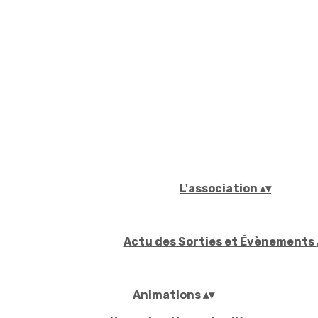
L'association
▴
▾
Actu des Sorties et Évènements
Animations
▴
▾