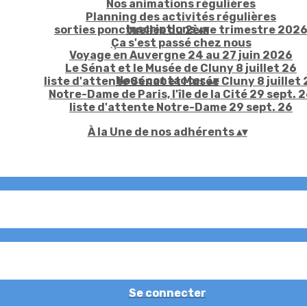
Nos animations régulières
Planning des activités régulières
Inscriptions
▴
▾
sorties ponctuelles du 2ème trimestre 202
Ça s'est passé chez nous
Voyage en Auvergne 24 au 27 juin 2026
Le Sénat et le Musée de Cluny 8 juillet 26
Nous contacter
▴
▾
liste d'attente Sénat et Musée Cluny 8 juillet 
Notre-Dame de Paris, l'île de la Cité 29 sept. 
liste d'attente Notre-Dame 29 sept. 26
À la Une de nos adhérents
▴
▾
Se connecter