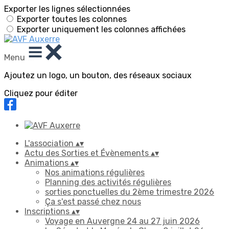
Exporter les lignes sélectionnées
Exporter toutes les colonnes
Exporter uniquement les colonnes affichées
Menu
Ajoutez un logo, un bouton, des réseaux sociaux
Cliquez pour éditer
L'association
▴
▾
Actu des Sorties et Évènements
▴
▾
Animations
▴
▾
Nos animations régulières
Planning des activités régulières
sorties ponctuelles du 2ème trimestre 2026
Ça s'est passé chez nous
Inscriptions
▴
▾
Voyage en Auvergne 24 au 27 juin 2026