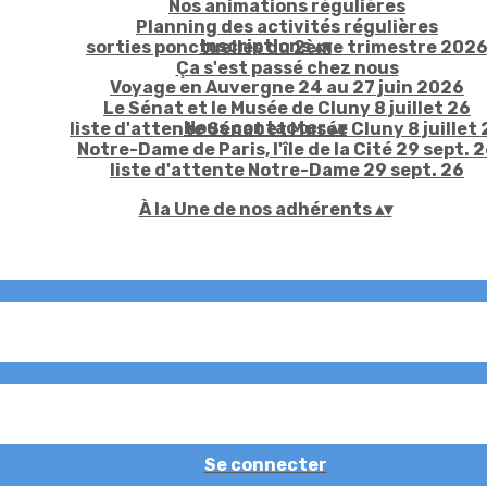
Nos animations régulières
Planning des activités régulières
Inscriptions
▴
▾
sorties ponctuelles du 2ème trimestre 202
Ça s'est passé chez nous
Voyage en Auvergne 24 au 27 juin 2026
Le Sénat et le Musée de Cluny 8 juillet 26
Nous contacter
▴
▾
liste d'attente Sénat et Musée Cluny 8 juillet 
Notre-Dame de Paris, l'île de la Cité 29 sept. 
liste d'attente Notre-Dame 29 sept. 26
À la Une de nos adhérents
▴
▾
Se connecter