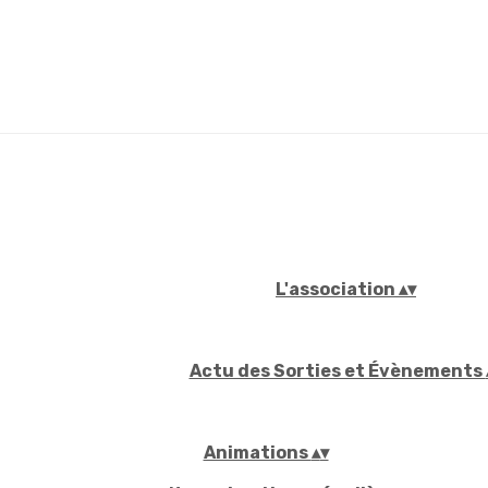
L'association
▴
▾
Actu des Sorties et Évènements
Animations
▴
▾