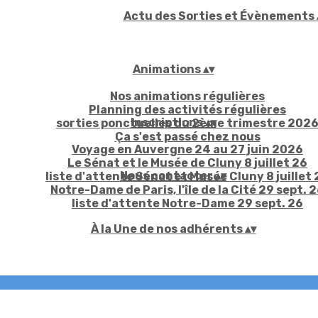
Actu des Sorties et Évènements
Animations
▴
▾
Nos animations régulières
Planning des activités régulières
Inscriptions
▴
▾
sorties ponctuelles du 2ème trimestre 202
Ça s'est passé chez nous
Voyage en Auvergne 24 au 27 juin 2026
Le Sénat et le Musée de Cluny 8 juillet 26
Nous contacter
▴
▾
liste d'attente Sénat et Musée Cluny 8 juillet 
Notre-Dame de Paris, l'île de la Cité 29 sept. 
liste d'attente Notre-Dame 29 sept. 26
À la Une de nos adhérents
▴
▾