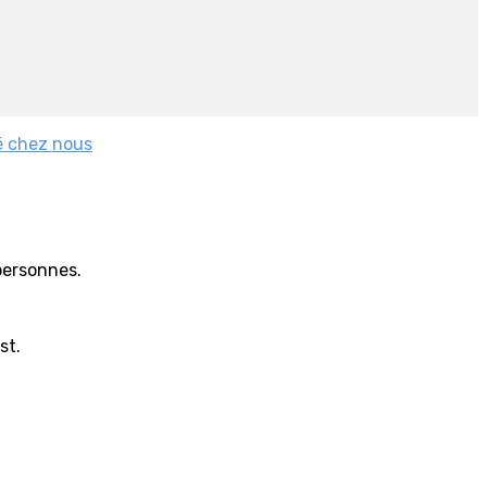
é chez nous
personnes.
st.