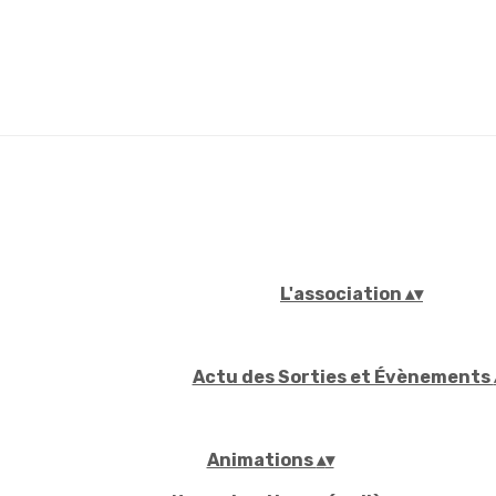
L'association
▴
▾
Actu des Sorties et Évènements
Animations
▴
▾