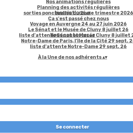
Nos animations régulières
Planning des activités régulières
Inscriptions
▴
▾
sorties ponctuelles du 2ème trimestre 202
Ça s'est passé chez nous
Voyage en Auvergne 24 au 27 juin 2026
Le Sénat et le Musée de Cluny 8 juillet 26
Nous contacter
▴
▾
liste d'attente Sénat et Musée Cluny 8 juillet 
Notre-Dame de Paris, l'île de la Cité 29 sept. 
liste d'attente Notre-Dame 29 sept. 26
À la Une de nos adhérents
▴
▾
Se connecter