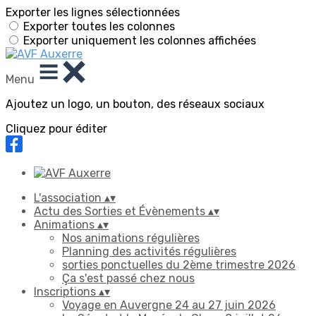
Exporter les lignes sélectionnées
Exporter toutes les colonnes
Exporter uniquement les colonnes affichées
Menu
Ajoutez un logo, un bouton, des réseaux sociaux
Cliquez pour éditer
L'association
▴
▾
Actu des Sorties et Évènements
▴
▾
Animations
▴
▾
Nos animations régulières
Planning des activités régulières
sorties ponctuelles du 2ème trimestre 2026
Ça s'est passé chez nous
Inscriptions
▴
▾
Voyage en Auvergne 24 au 27 juin 2026