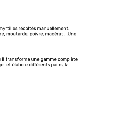
t myrtilles récoltés manuellement.
gre, moutarde, poivre, macérat ...Une
o où il transforme une gamme complète
ger et élabore différents pains, la