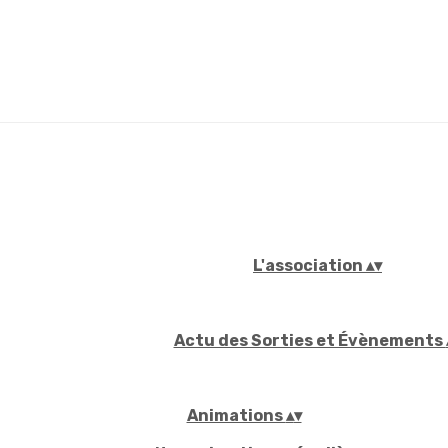
L'association
▴
▾
Actu des Sorties et Évènements
Animations
▴
▾