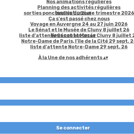
Nos animations régulières
Planning des activités régulières
Inscriptions
▴
▾
sorties ponctuelles du 2ème trimestre 202
Ça s'est passé chez nous
Voyage en Auvergne 24 au 27 juin 2026
Le Sénat et le Musée de Cluny 8 juillet 26
Nous contacter
▴
▾
liste d'attente Sénat et Musée Cluny 8 juillet 
Notre-Dame de Paris, l'île de la Cité 29 sept. 
liste d'attente Notre-Dame 29 sept. 26
À la Une de nos adhérents
▴
▾
Se connecter