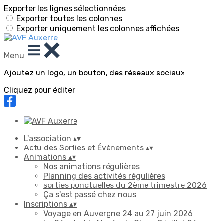
Exporter les lignes sélectionnées
Exporter toutes les colonnes
Exporter uniquement les colonnes affichées
Menu
Ajoutez un logo, un bouton, des réseaux sociaux
Cliquez pour éditer
L'association
▴
▾
Actu des Sorties et Évènements
▴
▾
Animations
▴
▾
Nos animations régulières
Planning des activités régulières
sorties ponctuelles du 2ème trimestre 2026
Ça s'est passé chez nous
Inscriptions
▴
▾
Voyage en Auvergne 24 au 27 juin 2026