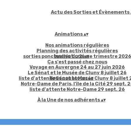
Actu des Sorties et Évènements
Animations
▴
▾
Nos animations régulières
Planning des activités régulières
Inscriptions
▴
▾
sorties ponctuelles du 2ème trimestre 202
Ça s'est passé chez nous
Voyage en Auvergne 24 au 27 juin 2026
Le Sénat et le Musée de Cluny 8 juillet 26
Nous contacter
▴
▾
liste d'attente Sénat et Musée Cluny 8 juillet 
Notre-Dame de Paris, l'île de la Cité 29 sept. 
liste d'attente Notre-Dame 29 sept. 26
À la Une de nos adhérents
▴
▾