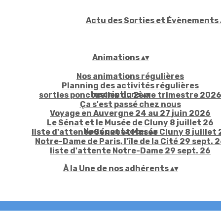
Actu des Sorties et Évènements
Animations
▴
▾
Nos animations régulières
Planning des activités régulières
Inscriptions
▴
▾
sorties ponctuelles du 2ème trimestre 202
Ça s'est passé chez nous
Voyage en Auvergne 24 au 27 juin 2026
Le Sénat et le Musée de Cluny 8 juillet 26
Nous contacter
▴
▾
liste d'attente Sénat et Musée Cluny 8 juillet 
Notre-Dame de Paris, l'île de la Cité 29 sept. 
liste d'attente Notre-Dame 29 sept. 26
À la Une de nos adhérents
▴
▾