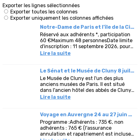
Exporter les lignes sélectionnées
Exporter toutes les colonnes
Exporter uniquement les colonnes affichées
Notre-Dame de Paris et l'île de la Cité reportée au 29 septembre 2026
Réservé aux adhérents *, participation
60 €Maximum 48 personnesDate limite
d'inscription : 11 septembre 2026, pour
vous inscrire cliquer ici à partir du 29
Lire la suite
mai à 9 h 30Pour...
Le Sénat et le Musée de Cluny 8 juillet 2026
Le Musée de Cluny est l'un des plus
anciens musées de Paris. Il est situé
dans l'ancien hôtel des abbés de Cluny
et rattaché aux vestiges des thermes
Lire la suite
gallo-romains du 1er...
Voyage en Auvergne 24 au 27 juin 2026
Programme :Adhérents : 735 €, non
adhérents : 765 € (l'assurance
annulation et rapatriement est incluse
dans le prix)Paiement par chèques