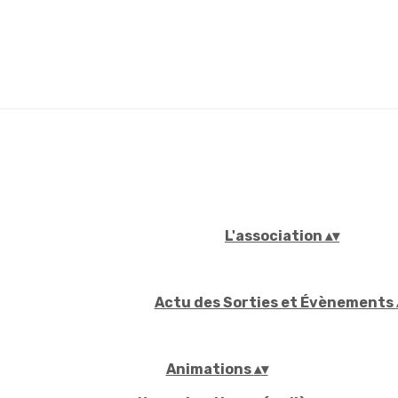
L'association
▴
▾
Actu des Sorties et Évènements
Animations
▴
▾