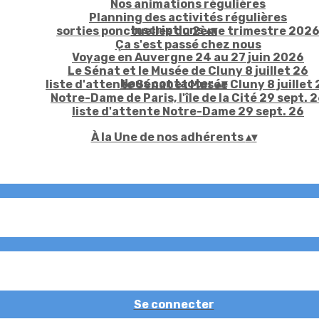
Nos animations régulières
Planning des activités régulières
Inscriptions
▴
▾
sorties ponctuelles du 2ème trimestre 202
Ça s'est passé chez nous
Voyage en Auvergne 24 au 27 juin 2026
Le Sénat et le Musée de Cluny 8 juillet 26
Nous contacter
▴
▾
liste d'attente Sénat et Musée Cluny 8 juillet 
Notre-Dame de Paris, l'île de la Cité 29 sept. 
liste d'attente Notre-Dame 29 sept. 26
À la Une de nos adhérents
▴
▾
Se connecter