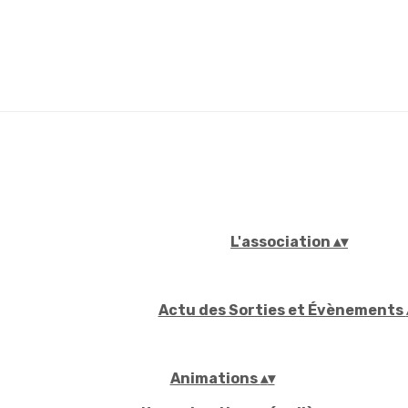
L'association
▴
▾
Actu des Sorties et Évènements
Animations
▴
▾