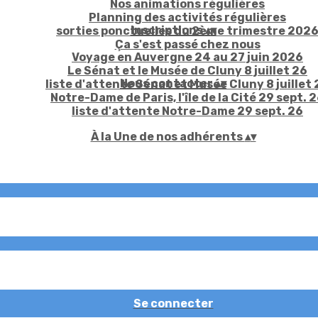
Nos animations régulières
Planning des activités régulières
Inscriptions
▴
▾
sorties ponctuelles du 2ème trimestre 202
Ça s'est passé chez nous
Voyage en Auvergne 24 au 27 juin 2026
Le Sénat et le Musée de Cluny 8 juillet 26
Nous contacter
▴
▾
liste d'attente Sénat et Musée Cluny 8 juillet 
Notre-Dame de Paris, l'île de la Cité 29 sept. 
liste d'attente Notre-Dame 29 sept. 26
À la Une de nos adhérents
▴
▾
Se connecter