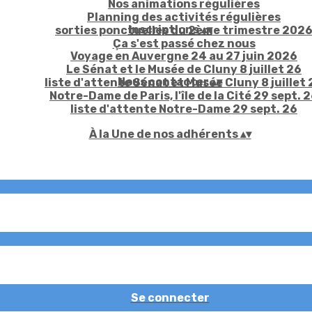
Nos animations régulières
Planning des activités régulières
Inscriptions
▴
▾
sorties ponctuelles du 2ème trimestre 202
Ça s'est passé chez nous
Voyage en Auvergne 24 au 27 juin 2026
Le Sénat et le Musée de Cluny 8 juillet 26
Nous contacter
▴
▾
liste d'attente Sénat et Musée Cluny 8 juillet 
Notre-Dame de Paris, l'île de la Cité 29 sept. 
liste d'attente Notre-Dame 29 sept. 26
À la Une de nos adhérents
▴
▾
Se connecter