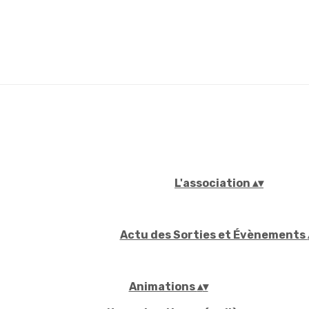
L'association
▴
▾
Actu des Sorties et Évènements
Animations
▴
▾