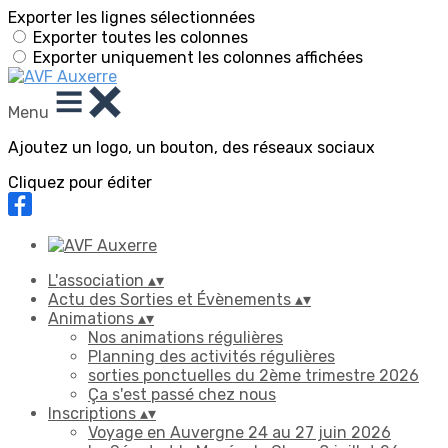
Exporter les lignes sélectionnées
Exporter toutes les colonnes
Exporter uniquement les colonnes affichées
Menu
Ajoutez un logo, un bouton, des réseaux sociaux
Cliquez pour éditer
L'association
▴
▾
Actu des Sorties et Évènements
▴
▾
Animations
▴
▾
Nos animations régulières
Planning des activités régulières
sorties ponctuelles du 2ème trimestre 2026
Ça s'est passé chez nous
Inscriptions
▴
▾
Voyage en Auvergne 24 au 27 juin 2026