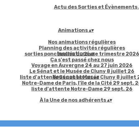
Actu des Sorties et Évènements
Animations
▴
▾
Nos animations régulières
Planning des activités régulières
Inscriptions
▴
▾
sorties ponctuelles du 2ème trimestre 202
Ça s'est passé chez nous
Voyage en Auvergne 24 au 27 juin 2026
Le Sénat et le Musée de Cluny 8 juillet 26
Nous contacter
▴
▾
liste d'attente Sénat et Musée Cluny 8 juillet 
Notre-Dame de Paris, l'île de la Cité 29 sept. 
liste d'attente Notre-Dame 29 sept. 26
À la Une de nos adhérents
▴
▾