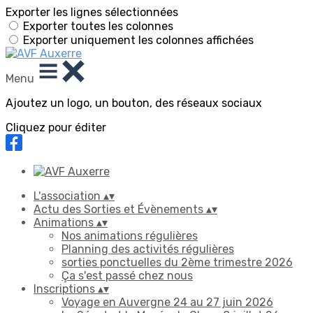
Exporter les lignes sélectionnées
Exporter toutes les colonnes
Exporter uniquement les colonnes affichées
Menu
Ajoutez un logo, un bouton, des réseaux sociaux
Cliquez pour éditer
L'association
▴
▾
Actu des Sorties et Évènements
▴
▾
Animations
▴
▾
Nos animations régulières
Planning des activités régulières
sorties ponctuelles du 2ème trimestre 2026
Ça s'est passé chez nous
Inscriptions
▴
▾
Voyage en Auvergne 24 au 27 juin 2026